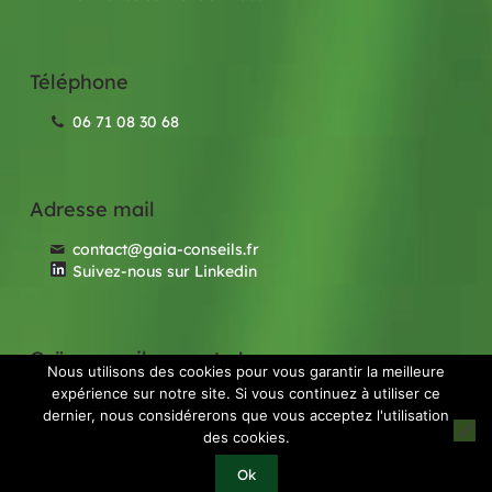
Téléphone
06 71 08 30 68
Adresse mail
contact@gaia-conseils.fr
Suivez-nous sur Linkedin
Gaïa conseils recrute !
Nous utilisons des cookies pour vous garantir la meilleure
expérience sur notre site. Si vous continuez à utiliser ce
Nos offres d'emploi
dernier, nous considérerons que vous acceptez l'utilisation
des cookies.
© 2020 GAIA Conseils | Réalisé par
Licom
Ok
Développement
|
Mention légales
|
RGPD