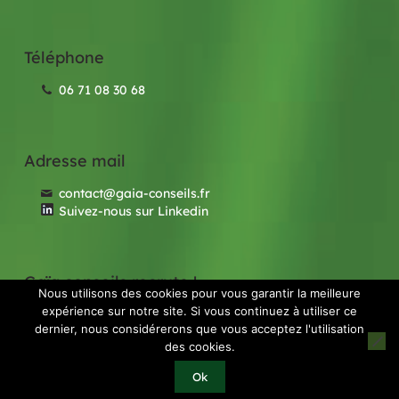
Téléphone
06 71 08 30 68
Adresse mail
contact@gaia-conseils.fr
Suivez-nous sur Linkedin
Gaïa conseils recrute !
Nous utilisons des cookies pour vous garantir la meilleure
expérience sur notre site. Si vous continuez à utiliser ce
Nos offres d'emploi
dernier, nous considérerons que vous acceptez l'utilisation
des cookies.
© 2020 GAIA Conseils | Réalisé par
Licom
Ok
Développement
|
Mention légales
|
RGPD