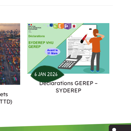
6 JAN 2026
Déclarations GEREP –
SYDEREP
ets
NTTD)