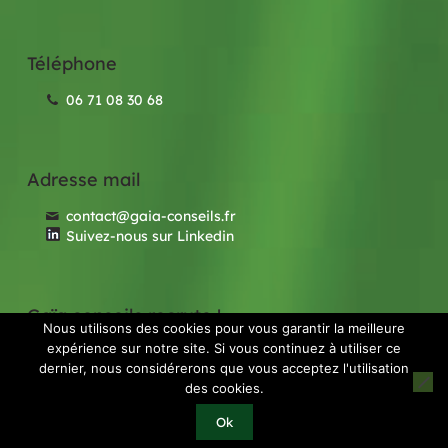
Téléphone
06 71 08 30 68
Adresse mail
contact@gaia-conseils.fr
Suivez-nous sur Linkedin
Gaïa conseils recrute !
Nous utilisons des cookies pour vous garantir la meilleure
expérience sur notre site. Si vous continuez à utiliser ce
Nos offres d'emploi
dernier, nous considérerons que vous acceptez l'utilisation
des cookies.
© 2020 GAIA Conseils | Réalisé par
Licom
Ok
Développement
|
Mention légales
|
RGPD