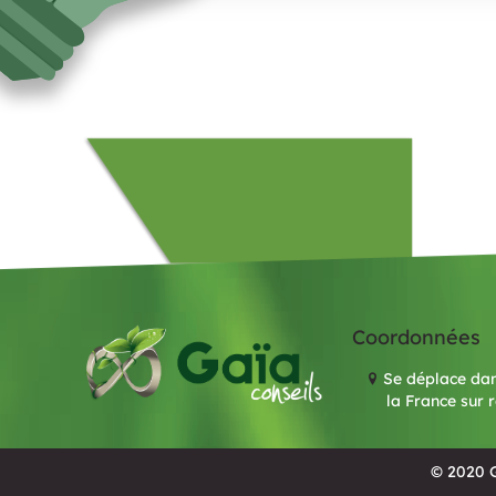
Coordonnées
Se déplace dan
la France sur 
© 2020 G