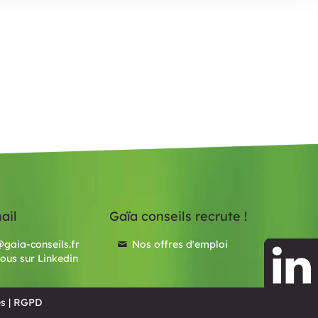
ail
Gaïa conseils recrute !
gaia-conseils.fr
Nos offres d'emploi
ous sur Linkedin
es
|
RGPD